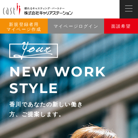
新規登録者用
マイページログイン
面談希望
マイページ作成
NEW WORK
STYLE
香川であなたの新しい働き
方、ご提案します。