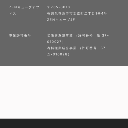
ZENキューブオフ
〒765-0013
ィス
香川県善通寺市文京町二丁目1番4号
ZENキューブ4F
事業許可番号
労働者派遣事業 （許可番号 派 37-
010027）
有料職業紹介事業 （許可番号 37-
ユ-010028）